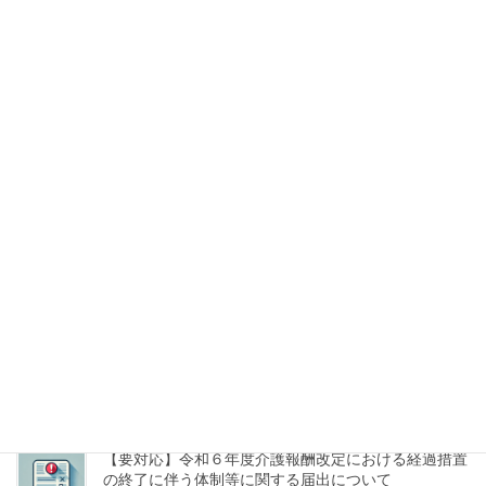
６月１日より熱中症対策が法律で義務化されました
2025年6月7日
訪問看護等に使用する車両等に係る駐車許可等につい
て
2025年5月16日
令和７年度通常総会開催について
2025年4月19日
【管理者研修Ⅰ・従事者研修Ⅰ】お天気と防災&訪問
に役立つお天気豆知識 斎藤恭紀 氏
2025年4月19日
【要対応】令和６年度介護報酬改定における経過措置
の終了に伴う体制等に関する届出について