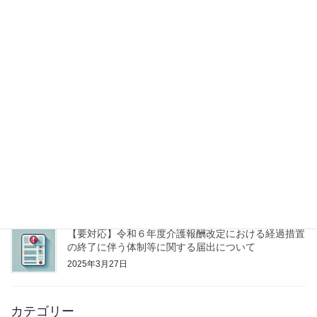
訪問看護等に使用する車両等に係る駐車許可等につい
て
2025年5月16日
令和７年度通常総会開催について
2025年4月19日
【管理者研修Ⅰ・従事者研修Ⅰ】お天気と防災&訪問
に役立つお天気豆知識 斎藤恭紀 氏
2025年4月19日
【要対応】令和６年度介護報酬改定における経過措置
の終了に伴う体制等に関する届出について
2025年3月27日
カテゴリー